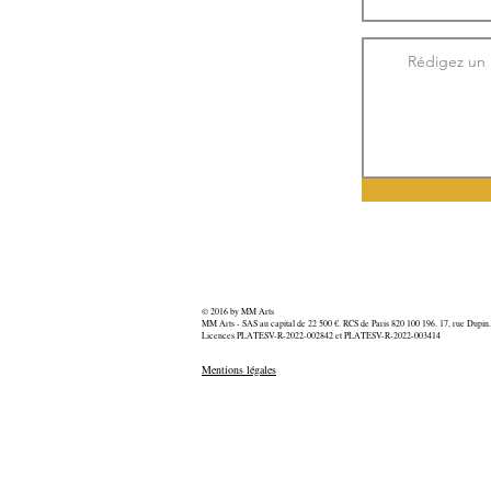
© 2016 by MM Arts
MM Arts - SAS au capital de 22 500 €. RCS de Paris 820 100 196. 17, rue Dupin
Licences PLATESV-R-2022-002842 et PLATESV-R-2022-003414
Mentions légales