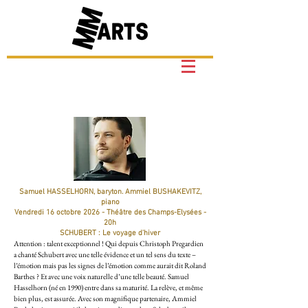
Samuel HASSELHORN, baryton. Ammiel BUSHAKEVITZ,
piano
Vendredi 16 octobre 2026 - Théâtre des Champs-Elysées -
20h
SCHUBERT : Le voyage d'hiver
Attention : talent exceptionnel ! Qui depuis Christoph Pregardien
a chanté Schubert avec une telle évidence et un tel sens du texte –
l’émotion mais pas les signes de l’émotion comme aurait dit Roland
Barthes ? Et avec une voix naturelle d’une telle beauté. Samuel
Hasselhorn (né en 1990) entre dans sa maturité. La relève, et même
bien plus, est assurée. Avec son magnifique partenaire, Ammiel