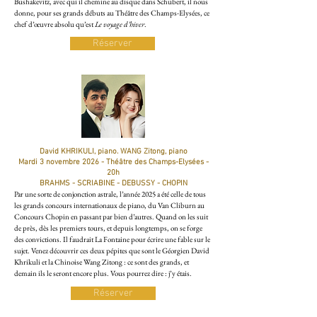
Bushakevitz, avec qui il chemine au disque dans Schubert, il nous
donne, pour ses grands débuts au Théâtre des Champs-Elysées, ce
chef d’œuvre absolu qu’est
Le voyage d’hiver
.
Réserver
David KHRIKULI, piano. WANG Zitong, piano
Mardi 3 novembre 2026 - Théâtre des Champs-Elysées -
20h
BRAHMS - SCRIABINE - DEBUSSY - CHOPIN
Par une sorte de conjonction astrale, l’année 2025 a été celle de tous
les grands concours internationaux de piano, du Van Cliburn au
Concours Chopin en passant par bien d’autres. Quand on les suit
de près, dès les premiers tours, et depuis longtemps, on se forge
des convictions. Il faudrait La Fontaine pour écrire une fable sur le
sujet. Venez découvrir ces deux pépites que sont le Géorgien David
Khrikuli et la Chinoise Wang Zitong : ce sont des grands, et
demain ils le seront encore plus. Vous pourrez dire : j’y étais.
Réserver