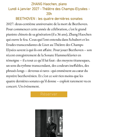
ZHANG Haochen, piano
Lundi 4 janvier 2027 - Théâtre des Champs-Elysées -
20h
BEETHOVEN : les quatre dernières sonates
2027: deux-centième anniversaire de la mort de Beethoven.
Pour commencer cette année de célébration, c’est le grand
pianiste chinois de sa génération (il a 36 ans), Zhang Haochen
qui ouvre le feu. Ceux qui l’ont entendu dans Schubert et les
Etudes transcendantes de Liszt au Théâtre des Champs-
Elysées savent à qui ils ont affaire. Pour jouer Beethoven – son
récent enregistrement de la Sonate Hammerklavier en
témoigne – il a tout ce qu’il lui faut : des moyens titanesques,
un sens du rythme transcendant, des couleurs ineffables, des
phrasés longs – devenus si rares - qui emmènent au cœur du
mystère beethovénien. Et c’est ce soir rien moins que les
quatre dernières sonates qu’il donne – exploit rarement vu en
concert. Un événement.
Réserver