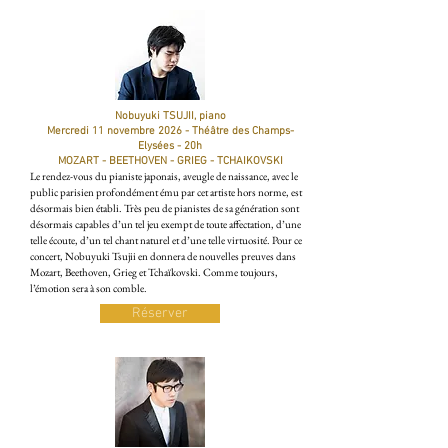
Nobuyuki TSUJII, piano
Mercredi 11 novembre 2026 - Théâtre des Champs-
Elysées - 20h
MOZART - BEETHOVEN - GRIEG - TCHAIKOVSKI
Le rendez-vous du pianiste japonais, aveugle de naissance, avec le
public parisien profondément ému par cet artiste hors norme, est
désormais bien établi. Très peu de pianistes de sa génération sont
désormais capables d’un tel jeu exempt de toute affectation, d’une
telle écoute, d’un tel chant naturel et d’une telle virtuosité. Pour ce
concert, Nobuyuki Tsujii en donnera de nouvelles preuves dans
Mozart, Beethoven, Grieg et Tchaïkovski. Comme toujours,
l’émotion sera à son comble.
Réserver