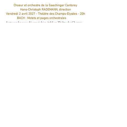
Choeur et orchestre de la Gaechinger Cantorey
Hans-Christoph RADEMANN, direction
Vendredi 2 avril 2027 - Théâtre des Champs-Elysées - 20h
BACH : Motets et pages orchestrales
Autre rendez-vous désormais bien établi au Théâtre des Champs-
Elysées : celui de Hans-Christoph Rademann et de son ensemble
de la Gaechinger Cantorey dont les concerts sont marqués d’un
sceau rare : celui de l’évidence, celle qui consiste à aller droit au
cœur des œuvres. Qualité inouïe du chœur, transparence des
lignes à l’orchestre, le tout porté par l’énergie communicative d’un
chef d’une authenticité remarquable, tout concourt à de grands
moments d’émotion et de vérité artistique. Ce soir, Hans-
Christoph Rademann et son ensemble nous feront mieux
connaître les fabuleux Motets de J.S. Bach et leurs polyphonies
savantes à double chœur qui seront entrecoupés de certaines des
plus belles pages orchestrales des Cantates.
Réserver
DANG Thai Son Haochen, piano